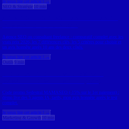
Je veux lire cet article ! →
SEO & Stratégie
10 min
AGENCE SEO VS CONSULTANT FREELANCE :
COMMENT CHOISIR EN 2026
Agence SEO ou consultant freelance : comparatif complet avec les
vrais prix 2026, les 7 différences clés, les 5 critères pour choisir et
un avis honnête après 10 ans des deux côtés.
Je veux lire cet article ! →
Outils
9 min
SEDESTRAL CODE PROMO : -15% AVEC
MAMASEO + DÉMO COMPLÈTE (2026)
Code promo Sedestral MAMASEO (-15% sur le 1er paiement) :
démo live des 5 agents IA, tarifs, mon avis honnête après le test
complet.
Je veux lire cet article ! →
Marketing & Growth
10 min