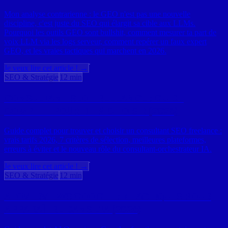
Mon analyse contrarienne : le GEO n'est pas une nouvelle
discipline, c'est juste du SEO qui élargit sa cible aux LLMs.
Pourquoi les outils GEO sont bullshit, comment mesurer ta part de
voix LLM via les logs serveur, comment repérer un faux expert
GEO, et les vraies tactiques qui marchent en 2026.
Je veux lire cet article ! →
SEO & Stratégie
12 min
CONSULTANT SEO FREELANCE : GUIDE
COMPLET POUR BIEN CHOISIR (2026)
Guide complet pour trouver et choisir un consultant SEO freelance :
vrais tarifs 2026, 7 critères de sélection, meilleures plateformes,
erreurs à éviter et le nouveau rôle du consultant-orchestrateur IA.
Je veux lire cet article ! →
SEO & Stratégie
12 min
AI OVERVIEWS GOOGLE : 7 TACTIQUES POUR
APPARAÎTRE DANS L'IA (2026)