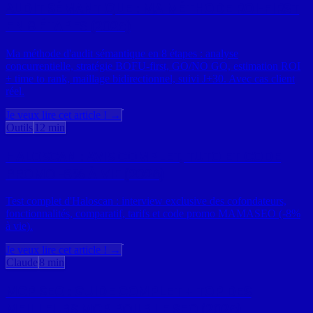
AUDIT SÉMANTIQUE : MA MÉTHODE ROI-FIRST
EN 8 ÉTAPES (2026)
Ma méthode d'audit sémantique en 8 étapes : analyse
concurrentielle, stratégie BOFU-first, GO/NO GO, estimation ROI
+ time to rank, maillage bidirectionnel, suivi J+30. Avec cas client
réel.
Je veux lire cet article ! →
Outils
12 min
HALOSCAN : AVIS COMPLET, TUTO ET CODE
PROMO -8% À VIE (2026)
Test complet d'Haloscan : interview exclusive des cofondateurs,
fonctionnalités, comparatif, tarifs et code promo MAMASEO (-8%
à vie).
Je veux lire cet article ! →
Claude
8 min
MCP SEO : GUIDE COMPLET + TOP DES
MEILLEURS MCP POUR LE SEO (2026)