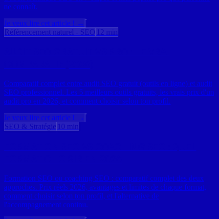
ne connaît.
Je veux lire cet article ! →
Référencement naturel - SEO
12 min
AUDIT SEO GRATUIT VS PRO : LE VRAI
COMPARATIF (2026)
Comparatif complet entre audit SEO gratuit (outils en ligne) et audit
SEO professionnel. Les 5 meilleurs outils gratuits, les vrais prix d'un
audit pro en 2026, et comment choisir selon ton profil.
Je veux lire cet article ! →
SEO & Stratégie
10 min
FORMATION SEO VS COACHING SEO : QUEL
FORMAT CHOISIR EN 2026
Formation SEO ou coaching SEO : comparatif complet des deux
approches. Prix réels 2026, avantages et limites de chaque format,
comment choisir selon ton profil, et l'alternative de
l'accompagnement continu.