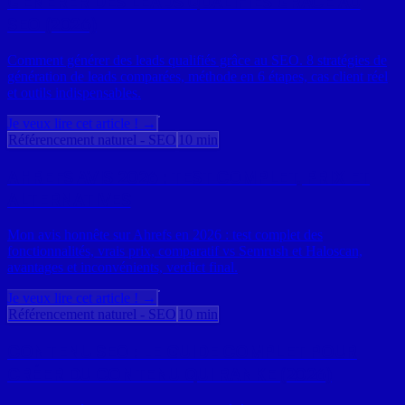
GÉNÉRER DES LEADS QUALIFIÉS GRÂCE AU
SEO (2026)
Comment générer des leads qualifiés grâce au SEO. 8 stratégies de
génération de leads comparées, méthode en 6 étapes, cas client réel
et outils indispensables.
Je veux lire cet article ! →
Référencement naturel - SEO
10 min
AHREFS AVIS 2026 : TEST COMPLET, PRIX ET
ALTERNATIVES
Mon avis honnête sur Ahrefs en 2026 : test complet des
fonctionnalités, vrais prix, comparatif vs Semrush et Haloscan,
avantages et inconvénients, verdict final.
Je veux lire cet article ! →
Référencement naturel - SEO
10 min
CONTENU SEO : LE GUIDE COMPLET POUR
CRÉER DU CONTENU QUI RANKE (2026)