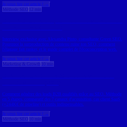
Je veux lire cet article ! →
Méthode SEO
12 min
GREEN SEO : POURQUOI PUBLIER MOINS PEUT
TE FAIRE RANKER PLUS
Interview exclusive avec Alexandra Pinto, consultante Green SEO.
Pourquoi la surproduction de contenu ruine ton SEO, comment
l'élagage fait ranker, et le guide complet de l'écoconception web.
Je veux lire cet article ! →
Marketing & Growth
10 min
GÉNÉRATION DE LEADS B2B : LA MÉTHODE
SEO COMPLÈTE (2026)
Comment générer des leads B2B qualifiés grâce au SEO. Méthode
en 5 étapes, comparatif des 7 canaux d'acquisition, cas client SaaS
(+244K€ de pipeline) et outils indispensables.
Je veux lire cet article ! →
Méthode SEO
10 min