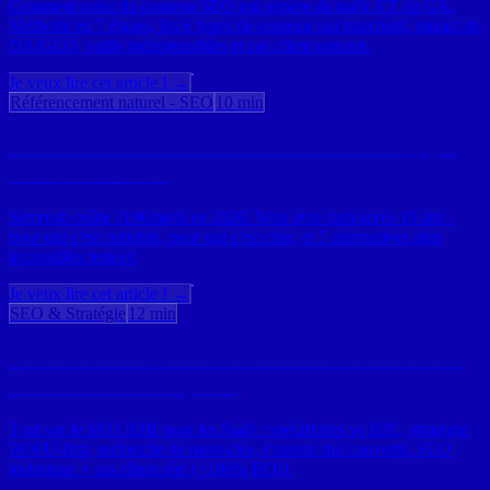
Comment créer du contenu SEO qui génère du trafic ET du CA.
Méthode en 7 étapes, les 6 types de contenu qui marchent, impact de
l'IA/GEO, outils indispensables et cas client concret.
Je veux lire cet article ! →
Référencement naturel - SEO
10 min
SEMRUSH AVIS 2026 : 119€/MOIS EN VRAI, ÇA
VAUT LE COUP ?
Semrush coûte 119€/mois en 2026. Mon avis cash après 10 ans :
pour qui c'est rentable, pour qui c'est cher, et 5 alternatives plus
accessibles testées.
Je veux lire cet article ! →
SEO & Stratégie
12 min
SEO B2B : LE GUIDE COMPLET POUR LES SAAS
ET ENTREPRISES (2026)
Tout sur le SEO B2B pour les SaaS : spécificités vs B2C, stratégie
BOFU-first, recherche de mots-clés, contenu qui convertit, SEO
technique + cas client réel (+186% ROI).