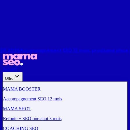
26
Accompagnement SEO 12 mois, prochaine place pour s
Accueil
Offre
MAMA BOOSTER
Accompagnement SEO 12 mois
MAMA SHOT
Refonte + SEO one-shot 3 mois
COACHING SEO