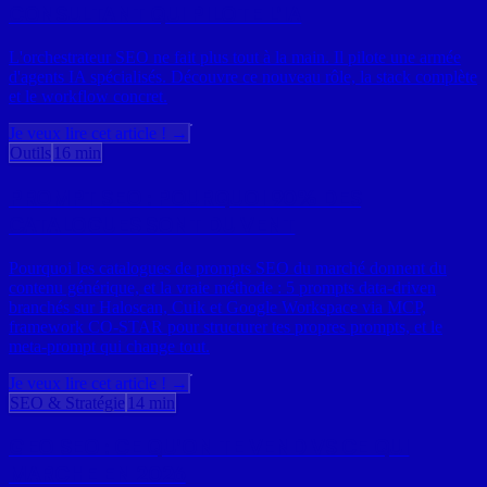
CONSULTANT QUI PILOTE L'IA
L'orchestrateur SEO ne fait plus tout à la main. Il pilote une armée
d'agents IA spécialisés. Découvre ce nouveau rôle, la stack complète
et le workflow concret.
Je veux lire cet article ! →
Outils
16 min
PROMPT SEO : POURQUOI 90% DES
CATALOGUES SONT DU VENT
Pourquoi les catalogues de prompts SEO du marché donnent du
contenu générique, et la vraie méthode : 5 prompts data-driven
branchés sur Haloscan, Cuik et Google Workspace via MCP,
framework CO-STAR pour structurer tes propres prompts, et le
meta-prompt qui change tout.
Je veux lire cet article ! →
SEO & Stratégie
14 min
GEO SEO : CE QU'ON TE VEND VS CE QUI
MARCHE EN 2026