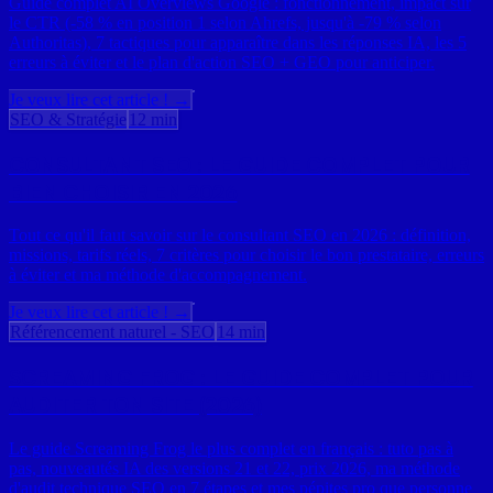
Guide complet AI Overviews Google : fonctionnement, impact sur
le CTR (-58 % en position 1 selon Ahrefs, jusqu'à -79 % selon
Authoritas), 7 tactiques pour apparaître dans les réponses IA, les 5
erreurs à éviter et le plan d'action SEO + GEO pour anticiper.
Je veux lire cet article ! →
SEO & Stratégie
12 min
CONSULTANT SEO : LE GUIDE COMPLET POUR
BIEN CHOISIR EN 2026
Tout ce qu'il faut savoir sur le consultant SEO en 2026 : définition,
missions, tarifs réels, 7 critères pour choisir le bon prestataire, erreurs
à éviter et ma méthode d'accompagnement.
Je veux lire cet article ! →
Référencement naturel - SEO
14 min
SCREAMING FROG : LE GUIDE COMPLET POUR
AUDITER TON SITE (2026)
Le guide Screaming Frog le plus complet en français : tuto pas à
pas, nouveautés IA des versions 21 et 22, prix 2026, ma méthode
d'audit technique SEO en 7 étapes et mes pépites pro que personne