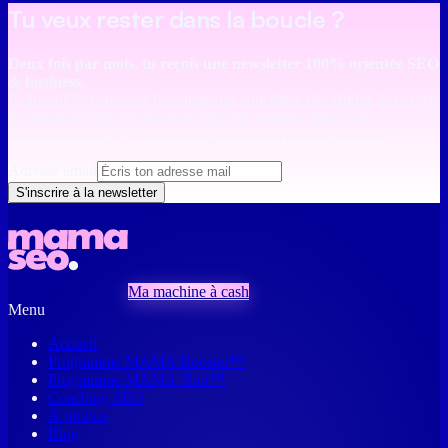
Tu veux rester dans la boucle ?
Deux fois par mois, tu reçois une newsletter 100% orientée SEO
& business.
L'objectif ? : t'envoyer des stratégies concrètes, des études de cas, et
du mindset ROI. Pas de spam. Que du contenu utile pour
transformer ton SEO et ton entreprise en levier de croissance.
Adresse email
S'inscrire à la newsletter
Ma machine à cash
Menu
Accueil
Programme MAMA Booster™
Programme MAMA Shot™
Coaching SEO
À propos
Blog