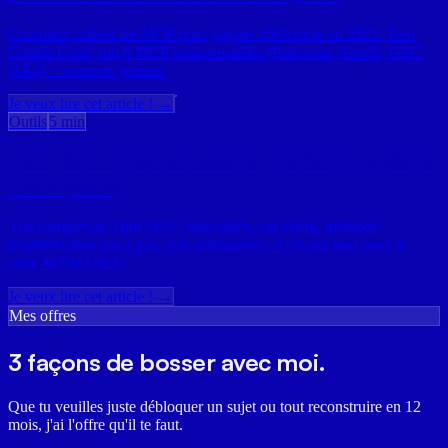
Comment utiliser les MCP pour gagner 100h/mois en SEO. Tuto
Claude Code, top 6 MCP indispensables (Haloscan, Ahrefs, GSC,
GA4) + prompts gratuits.
Je veux lire cet article ! →
Outils
5 min
THOT SEO : TRANSFORMER TES CONTENUS EN
CASH (2026)
Test complet de Thot SEO : tuto vidéo, cas client, méthode
d'optimisation pas à pas, avis utilisateurs | -15% sur tous avec le
code MAMASEO
Je veux lire cet article ! →
Mes offres
3 façons de
bosser avec moi
.
Que tu veuilles juste débloquer un sujet ou tout reconstruire en 12
mois, j'ai l'offre qu'il te faut.