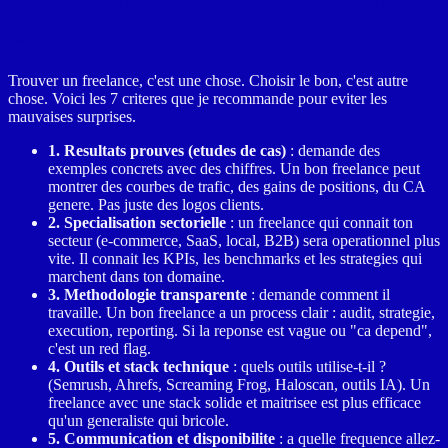
Les 7 criteres pour bien choisir son
consultant SEO freelance
Trouver un freelance, c'est une chose. Choisir le bon, c'est autre
chose. Voici les 7 criteres que je recommande pour eviter les
mauvaises surprises.
1. Resultats prouves (etudes de cas)
: demande des
exemples concrets avec des chiffres. Un bon freelance peut
montrer des courbes de trafic, des gains de positions, du CA
genere. Pas juste des logos clients.
2. Specialisation sectorielle
: un freelance qui connait ton
secteur (e-commerce, SaaS, local, B2B) sera operationnel plus
vite. Il connait les KPIs, les benchmarks et les strategies qui
marchent dans ton domaine.
3. Methodologie transparente
: demande comment il
travaille. Un bon freelance a un process clair : audit, strategie,
execution, reporting. Si la reponse est vague ou "ca depend",
c'est un red flag.
4. Outils et stack technique
: quels outils utilise-t-il ?
(Semrush, Ahrefs, Screaming Frog, Haloscan, outils IA). Un
freelance avec une stack solide et maitrisee est plus efficace
qu'un generaliste qui bricole.
5. Communication et disponibilite
: a quelle frequence allez-