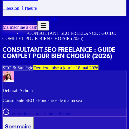
1 session, à l'heure
Cas clients
Blog
À propos
Skane
Ma machine à cash
Accueil
›
Blog
›
CONSULTANT SEO FREELANCE : GUIDE
COMPLET POUR BIEN CHOISIR (2026)
CONSULTANT SEO FREELANCE : GUIDE
COMPLET POUR BIEN CHOISIR (2026)
SEO & Stratégie
Dernière mise à jour le
18 mai 2026
Déborah Achour
Consultante SEO · Fondatrice de mama seo
Temps de lecture estimé :
28
minutes
Sommaire