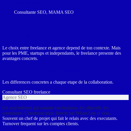
Deborah Achour
Consultante SEO, MAMA SEO
Pourquoi choisir un consultant SEO
freelance plutot qu'une agence ?
Le choix entre freelance et agence depend de ton contexte. Mais
pour les PME, startups et independants, le freelance presente des
avantages concrets.
Consultant SEO freelance vs agence SEO
Les differences concretes a chaque etape de la collaboration.
Consultant SEO freelance
Agence SEO
Interlocuteur
Un seul referent qui connait ton business, tes objectifs, tes
contraintes. Communication directe par WhatsApp et visio.
Souvent un chef de projet qui fait le relais avec des executants.
Turnover frequent sur les comptes clients.
Reactivite