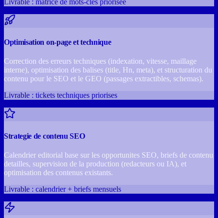
Livrable : matrice de mots-cles priorisee
Optimisation on-page et technique
Correction des erreurs techniques (indexation, vitesse, maillage
interne), optimisation des balises (title, Hn, meta), et structuration du
contenu pour le SEO et le GEO (passages extractibles, schemas).
Livrable : tickets techniques priorises
Strategie de contenu SEO
Calendrier editorial base sur les opportunites SEO, briefs de contenu
detailles, supervision de la production (redacteurs ou IA), et
optimisation des contenus existants.
Livrable : calendrier + briefs mensuels