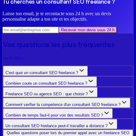
Tu cherches un consultant SEO freelance ?
Laisse ton email, je te recontacte sous 24 h avec un devis
personnalise adapte a ton site et tes objectifs.
Recevoir mon devis sous 24 h
Vos questions les plus fréquentes
sur le sujet
C'est quoi un consultant SEO freelance ?
Combien coute un consultant SEO freelance ?
Freelance SEO ou agence SEO : que choisir ?
Comment verifier la competence d'un consultant SEO freelance ?
Combien de temps faut-il pour voir des resultats SEO ?
Un consultant SEO freelance peut-il travailler a distance ?
Quelles questions poser lors du premier appel avec un freelance SEO