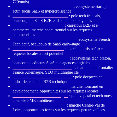
720/mois)
Consultant SEO freelance Bordeaux
: ecosysteme startup
actif, focus SaaS et hypercroissance
Consultant SEO freelance Nantes
: pole tech francais,
beaucoup de SaaS B2B et d'editeurs de logiciels
Consultant SEO freelance Lille
: carrefour B2B et e-
commerce, marche concurrentiel sur les requetes
commerciales
Consultant SEO freelance Montpellier
: ecosysteme French
Tech actif, beaucoup de SaaS early-stage
Consultant SEO freelance Nice
: marche tourisme/luxe,
requetes locales a fort potentiel
Consultant SEO freelance Rennes
: ecosysteme tech breton,
beaucoup d'editeurs SaaS et d'agences digitales
Consultant SEO freelance Strasbourg
: marche transfrontalier
France-Allemagne, SEO multilingue cle
Consultant SEO freelance Grenoble
: pole deeptech et
industrie, clientele B2B technique
Consultant SEO freelance Rouen
: marche normand en
developpement, opportunites sur les requetes locales
Consultant SEO freelance Angers
: pole vegetal et tech ouest,
clientele PME ambitieuse
Consultant SEO freelance Tours
: marche Centre-Val de
Loire, opportunites fortes sur les requetes peu travaillees