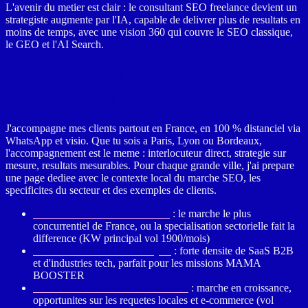
L'avenir du metier est clair : le consultant SEO freelance devient un
strategiste augmente par l'IA, capable de delivrer plus de resultats en
moins de temps, avec une vision 360 qui couvre le SEO classique,
le GEO et l'AI Search.
Consultant SEO freelance dans ta ville :
14 metropoles couvertes
J'accompagne mes clients partout en France, en 100 % distanciel via
WhatsApp et visio. Que tu sois a Paris, Lyon ou Bordeaux,
l'accompagnement est le meme : interlocuteur direct, strategie sur
mesure, resultats mesurables. Pour chaque grande ville, j'ai prepare
une page dediee avec le contexte local du marche SEO, les
specificites du secteur et des exemples de clients.
Consultant SEO freelance Paris
: le marche le plus
concurrentiel de France, ou la specialisation sectorielle fait la
difference (KW principal vol 1900/mois)
Consultant SEO freelance Lyon
: forte densite de SaaS B2B
et d'industries tech, parfait pour les missions MAMA
BOOSTER
Consultant SEO freelance Marseille
: marche en croissance,
opportunites sur les requetes locales et e-commerce (vol