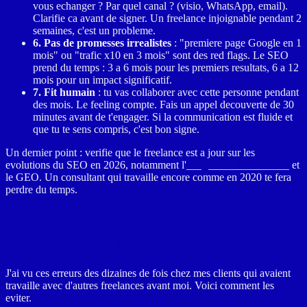
vous echanger ? Par quel canal ? (visio, WhatsApp, email).
Clarifie ca avant de signer. Un freelance injoignable pendant 2
semaines, c'est un probleme.
6. Pas de promesses irrealistes
: "premiere page Google en 1
mois" ou "trafic x10 en 3 mois" sont des red flags. Le SEO
prend du temps : 3 a 6 mois pour les premiers resultats, 6 a 12
mois pour un impact significatif.
7. Fit humain
: tu vas collaborer avec cette personne pendant
des mois. Le feeling compte. Fais un appel decouverte de 30
minutes avant de t'engager. Si la communication est fluide et
que tu te sens compris, c'est bon signe.
Un dernier point : verifie que le freelance est a jour sur les
evolutions du SEO en 2026, notamment l'
integration des outils IA
et
le GEO. Un consultant qui travaille encore comme en 2020 te fera
perdre du temps.
Les 5 erreurs quand on recrute un
consultant SEO freelance
J'ai vu ces erreurs des dizaines de fois chez mes clients qui avaient
travaille avec d'autres freelances avant moi. Voici comment les
eviter.