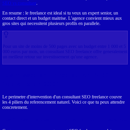
SEO vs consultant
.
En resume : le freelance est ideal si tu veux un expert senior, un
contact direct et un budget maitrise. L'agence convient mieux aux
gros sites qui necessitent plusieurs profils en parallele.
Pour un site de moins de 500 pages avec un budget entre 1 000 et 5
000 euros par mois, un consultant SEO freelance offre generalement
un meilleur retour sur investissement qu'une agence.
Les missions d'un consultant SEO
freelance en 2026
Le perimetre d'intervention d'un consultant SEO freelance couvre
les 4 piliers du referencement naturel. Voici ce que tu peux attendre
concretement.
Les 6 missions cles d'un consultant SEO freelance