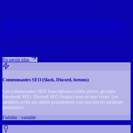
Plateformes specialisees (Malt, Crème de la Crème)
Utile pour comparer rapidement plusieurs profils. Malt est la
reference en France pour les freelances. Attention au tri : verifie les
avis, le nombre de missions et l'anciennete. Evite les profils avec
zero avis.
Fiabilite : moyenne (tri necessaire)
En savoir plus
Communautes SEO (Slack, Discord, forums)
Les communautes SEO francophones (clubs prives, groupes
Facebook SEO, Discord SEO France) sont un bon vivier. Les
membres actifs qui aident gratuitement sont souvent les meilleurs
prestataires.
Fiabilite : variable