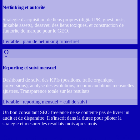
Netlinking et autorite
Strategie d'acquisition de liens propres (digital PR, guest posts,
linkable assets), desaveu des liens toxiques, et construction de
l'autorite de marque pour le GEO.
Livrable : plan de netlinking trimestriel
Reporting et suivi mensuel
Dashboard de suivi des KPIs (positions, trafic organique,
conversions), analyse des evolutions, recommandations mensuelles
ajustees. Transparence totale sur les resultats.
Livrable : reporting mensuel + call de suivi
Un bon consultant SEO freelance ne se contente pas de livrer un
audit et de disparaitre. Il s'inscrit dans la duree pour piloter la
strategie et mesurer les resultats mois apres mois.
Comment trouver un consultant SEO