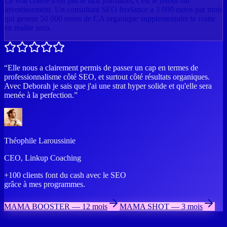
Le vrai critere n'est pas le tarif journalier, c'est le retour sur
investissement. Un consultant SEO freelance a 3 000 euros par mois
qui genere 50 000 euros de CA organique supplementaire te coute
en realite zero.
“
Elle nous a clairement permis de passer un cap en termes de
professionnalisme côté SEO, et surtout côté résultats organiques.
Avec Deborah je sais que j'ai une strat hyper solide et qu'elle sera
menée à la perfection.
”
Théophile Laroussinie
CEO
,
Linkup Coaching
+100 clients font du cash avec le SEO
grâce à mes
programmes
.
MAMA BOOSTER — 12 mois
MAMA SHOT — 3 mois