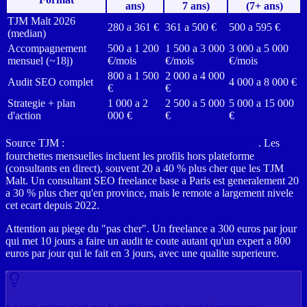
ans)
7 ans)
(7+ ans)
TJM Malt 2026
280 a 361 €
361 a 500 €
500 a 595 €
(median)
Accompagnement
500 a 1 200
1 500 a 3 000
3 000 a 5 000
mensuel (~18j)
€/mois
€/mois
€/mois
800 a 1 500
2 000 a 4 000
Audit SEO complet
4 000 a 8 000 €
€
€
Strategie + plan
1 000 a 2
2 500 a 5 000
5 000 a 15 000
d'action
000 €
€
€
Source TJM :
barometre Malt 2026 des consultants SEO
. Les
fourchettes mensuelles incluent les profils hors plateforme
(consultants en direct), souvent 20 a 40 % plus cher que les TJM
Malt. Un consultant SEO freelance base a Paris est generalement 20
a 30 % plus cher qu'en province, mais le remote a largement nivele
cet ecart depuis 2022.
Attention au piege du "pas cher". Un freelance a 300 euros par jour
qui met 10 jours a faire un audit te coute autant qu'un expert a 800
euros par jour qui le fait en 3 jours, avec une qualite superieure.