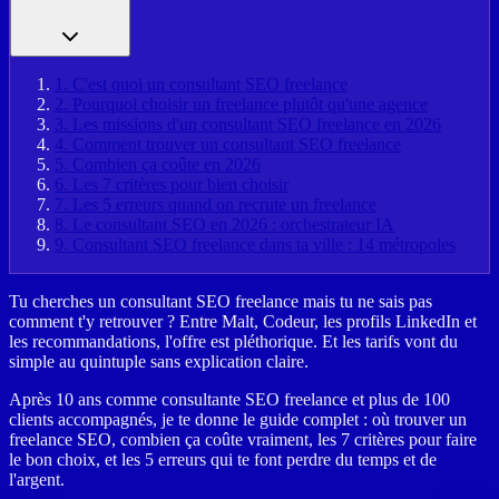
1
.
C'est quoi un consultant SEO freelance
2
.
Pourquoi choisir un freelance plutôt qu'une agence
3
.
Les missions d'un consultant SEO freelance en 2026
4
.
Comment trouver un consultant SEO freelance
5
.
Combien ça coûte en 2026
6
.
Les 7 critères pour bien choisir
7
.
Les 5 erreurs quand on recrute un freelance
8
.
Le consultant SEO en 2026 : orchestrateur IA
9
.
Consultant SEO freelance dans ta ville : 14 métropoles
Tu cherches un consultant SEO freelance mais tu ne sais pas
comment t'y retrouver ? Entre Malt, Codeur, les profils LinkedIn et
les recommandations, l'offre est pléthorique. Et les tarifs vont du
simple au quintuple sans explication claire.
Après 10 ans comme consultante SEO freelance et plus de 100
clients accompagnés, je te donne le guide complet : où trouver un
freelance SEO, combien ça coûte vraiment, les 7 critères pour faire
le bon choix, et les 5 erreurs qui te font perdre du temps et de
l'argent.