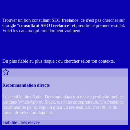
freelance en 2026
Trouver un bon consultant SEO freelance, ce n'est pas chercher sur
Google "
consultant SEO freelance
" et prendre le premier resultat.
Voici les canaux qui fonctionnent vraiment.
Les 6 meilleurs canaux pour trouver un freelance
SEO
Du plus fiable au plus risque : ou chercher selon ton contexte.
Recommandation directe
Le canal le plus fiable. Demande dans ton reseau professionnel, tes
groupes WhatsApp ou Slack, tes pairs entrepreneurs. Un freelance
recommande par quelqu'un qui a vu ses resultats, c'est 80 % du
travail de selection deja fait.
Fiabilite : tres elevee