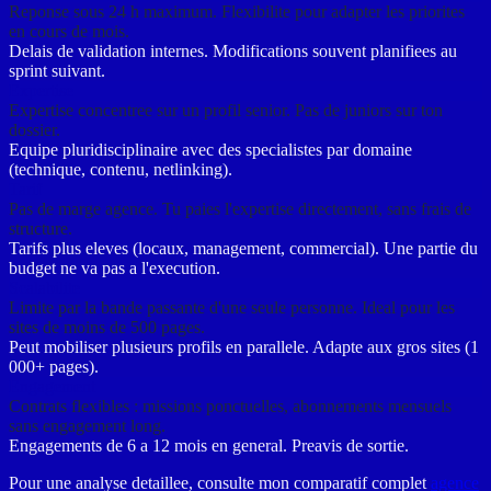
Reponse sous 24 h maximum. Flexibilite pour adapter les priorites
en cours de mois.
Delais de validation internes. Modifications souvent planifiees au
sprint suivant.
Expertise
Expertise concentree sur un profil senior. Pas de juniors sur ton
dossier.
Equipe pluridisciplinaire avec des specialistes par domaine
(technique, contenu, netlinking).
Tarif
Pas de marge agence. Tu paies l'expertise directement, sans frais de
structure.
Tarifs plus eleves (locaux, management, commercial). Une partie du
budget ne va pas a l'execution.
Scalabilite
Limite par la bande passante d'une seule personne. Ideal pour les
sites de moins de 500 pages.
Peut mobiliser plusieurs profils en parallele. Adapte aux gros sites (1
000+ pages).
Engagement
Contrats flexibles : missions ponctuelles, abonnements mensuels
sans engagement long.
Engagements de 6 a 12 mois en general. Preavis de sortie.
Pour une analyse detaillee, consulte mon comparatif complet
agence