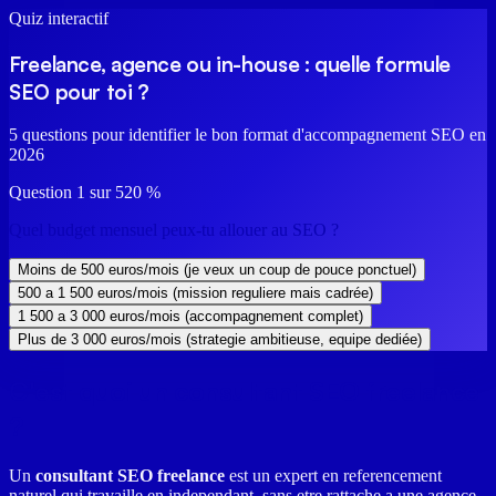
Quiz interactif
Freelance, agence ou in-house : quelle formule
SEO pour toi ?
5 questions pour identifier le bon format d'accompagnement SEO en
2026
Question
1
sur
5
20
%
Quel budget mensuel peux-tu allouer au SEO ?
Moins de 500 euros/mois (je veux un coup de pouce ponctuel)
500 a 1 500 euros/mois (mission reguliere mais cadrée)
1 500 a 3 000 euros/mois (accompagnement complet)
Plus de 3 000 euros/mois (strategie ambitieuse, equipe dediée)
C'est quoi un consultant SEO freelance
?
Un
consultant SEO freelance
est un expert en referencement
naturel qui travaille en independant, sans etre rattache a une agence.