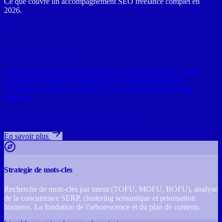
Ce que couvre un accompagnement SEO freelance complet en
2026.
Audit SEO complet
Analyse technique (crawl, indexation, Core Web Vitals), audit
semantique (contenu, mots-cles, gaps), audit de popularite
(backlinks, autorite) et audit UX. Le point de depart de toute
strategie.
Livrable : rapport + plan d'action priorise
En savoir plus
Strategie de mots-cles
Recherche de mots-cles par intent (TOFU, MOFU, BOFU), analyse
de la concurrence SERP, clustering semantique et priorisation
business. La fondation de l'arborescence et du plan de contenu.