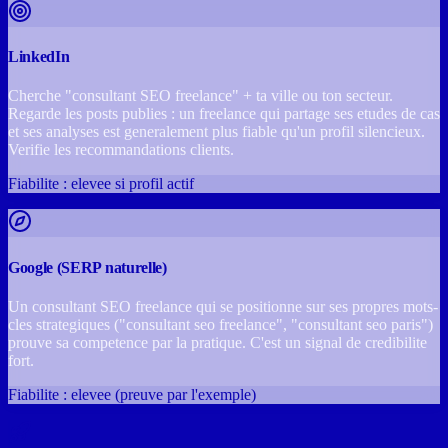
LinkedIn
Cherche "consultant SEO freelance" + ta ville ou ton secteur.
Regarde les posts publies : un freelance qui partage ses etudes de cas
et ses analyses est generalement plus fiable qu'un profil silencieux.
Verifie les recommandations clients.
Fiabilite : elevee si profil actif
Google (SERP naturelle)
Un consultant SEO freelance qui se positionne sur ses propres mots-
cles strategiques ("consultant seo freelance", "consultant seo paris")
prouve sa competence par la pratique. C'est un signal de credibilite
fort.
Fiabilite : elevee (preuve par l'exemple)