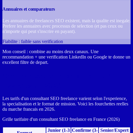
Annuaires et comparateurs
Les annuaires de freelances SEO existent, mais la qualite est inegale.
Prefere les annuaires avec processus de selection (et pas ceux ou
n'importe qui peut s'inscrire en payant).
Fiabilite : faible sans verification
Mon conseil : combine au moins deux canaux. Une
recommandation + une verification LinkedIn ou Google te donne un
excellent filtre de depart.
Combien coute un consultant SEO
freelance en 2026
Les tarifs d'un consultant SEO freelance varient selon l'experience,
la specialisation et le format de mission. Voici les fourchettes reelles
du marche francais en 2026.
Grille tarifaire d'un consultant SEO freelance en France (2026)
Junior (1-3
Confirme (3-
Senior/Expert
Format