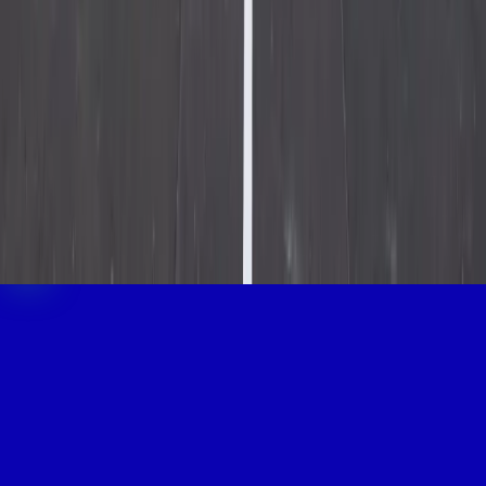
Consultant SEO Grenoble
Liens utiles
Envoyer un mail
Études de cas
Newsletter
Skane SEO
©
2026
MAMA SEO
CGV
Mentions légales
Politique de
confidentialité
Cookies