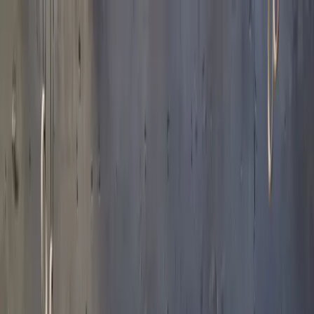
ccompagnement SEO 12 mois, prochaine place pour sept
Accueil
Offre
MAMA BOOSTER
Accompagnement SEO 12 mois
MAMA SHOT
Refonte + SEO one-shot 3 mois
COACHING SEO