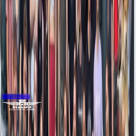
B2B
0→318
clics / semaine
1 498
mots-clés
90
contenus produits
Rendre visible sur Google un site e-commerce Odoo de location de
matériel de cuisine pro — de 0 à 1 500 mots-clés en 10 mois.
SaaS
31→7.7
position Google
x2.2
clics organiques
21 126
mots-clés
Refondre et internationaliser le site d'un SaaS LinkedIn — position
moyenne de 31 à 7.7, clics x2 et +21 000 mots-clés positionnés.
Sport / Fitness
80+
pages SEO (vs 4)
19
communes en local
95
termes au lexique
Transformer un site WordPress de 4 pages en machine SEO locale :
refonte from scratch, 19 communes en pages locales et un funnel
d'essai mesurable, en une MAMA SHOT.