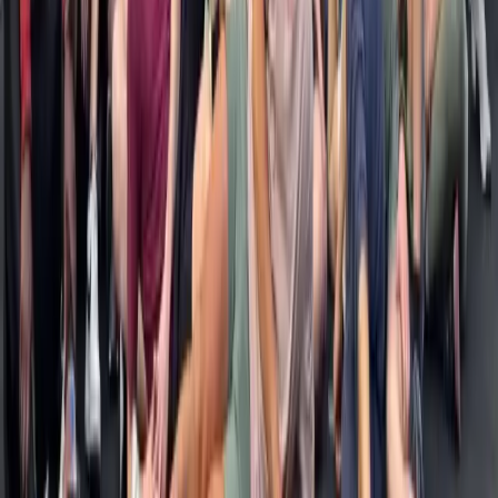
1 session, à l'heure
COACHING SEO
300€
HT / heure
Toujours en visio
Session enregistrée pour relire
Viens avec ton besoin, on construit ensemble
Tu veux débloquer un sujet précis en 1 session.
Découvrir COACHING
Le plus populaire
Accompagnement SEO, 12 mois
MAMA BOOSTER
3 000€
HT / mois
Refonte complète de ton site (design + dev)
Stratégie SEO ROI + projection CA