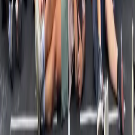
12 contenus/mois (3 par semaine)
Je gère de A à Z, tu valides juste
2 calls/mois + WhatsApp direct
1h30 formation/mois sur-mesure
Tu veux déléguer ton SEO à 100% pendant 12 mois et garder ta tête
sur ton business.
Postuler MAMA BOOSTER
Refonte + SEO, 3 mois
MAMA SHOT
5 000€
HT / mois (15k€ total)
Refonte complète du site (design + dev)
20 pages core SEO créées pour toi
Skill IA création de contenu (8/mois sur 1 an)
Skill IA audit SEO mensuel