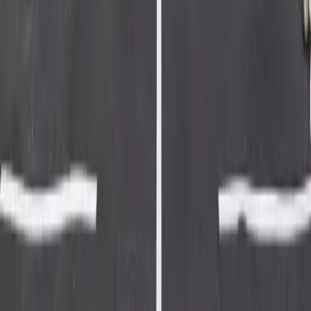
Ma machine à cash
Menu
Accueil
Programme MAMA Booster™
Programme MAMA Shot™
Coaching SEO
À propos
Blog
Pages SEO
Consultant SEO Paris
Consultant SEO Lyon
Consultant SEO Marseille
Consultant SEO Nantes
Consultant SEO Lille
Consultant SEO Montpellier
Consultant SEO Rennes
Consultant SEO Bordeaux
Consultant SEO Angers
Consultant SEO Strasbourg
Consultant SEO Nice
Consultant SEO Rouen
Consultant SEO Tours