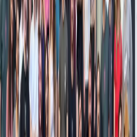
Agroalimentaire
x28
trafic organique
+60
leads / mois
x19
impressions Google
Transformer un site vitrine de 4 pages en machine à leads SEO pour
un producteur de frites fraîches artisanales.
SaaS
+1120%
ROI annuel
+244k€
CA SEO
120
contenus produits
Générer +244 000 € de CA SEO en 1 an pour une solution de
téléphonie cloud, sans acheter un seul backlink.
B2C
+186%
ROI SEO
+30%
leads SEO
77
contenus produits
Augmenter de +30% les leads SEO d'un organisme de formation au
coaching avec 77 contenus stratégiques.