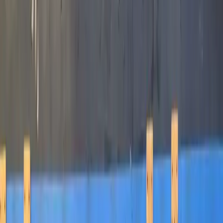
1 session, à l'heure
Cas clients
Blog
À propos
Skane
Ma machine à cash
Accueil
›
Études de cas
SUCCESS STORIES
ILS M'ONT
FAIT CONFIANCE
POUR FAIRE
PLUS DE
CASH
AVEC LE SEO.
Chaque client, une stratégie sur-mesure. Chaque stratégie, un
objectif : faire du SEO ton canal d'acquisition le plus rentable. Voici
ce que ça donne concrètement.
Faire du SEO ma machine à cash
+100 clients