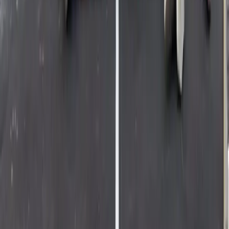
Skill IA optimisation SEO
Tu es 100% autonome pendant 1 an
Tu veux tout en une fois et être indépendant(e) en 3 mois. Pour les
sites de -500 pages.
Découvrir MAMA SHOT
Tu veux rester dans la boucle ?
Deux fois par mois, tu reçois une newsletter 100% orientée SEO
& business.
L'objectif ? : t'envoyer des stratégies concrètes, des études de cas, et
du mindset ROI. Pas de spam. Que du contenu utile pour
transformer ton SEO et ton entreprise en levier de croissance.
Adresse email
S'inscrire à la newsletter